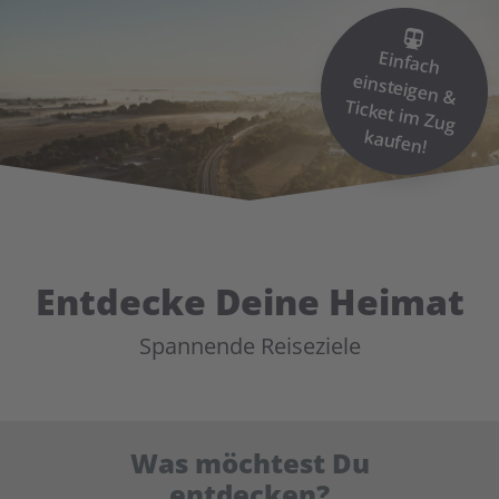
Einfach
einsteigen &
Ticket im
Zug
kaufen!
Entdecke Deine Heimat
Spannende Reiseziele
Was möchtest Du
entdecken?