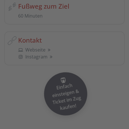
Fußweg zum Ziel
60 Minuten
Kontakt
Webseite
Instagram
Einfach
einsteigen
Ticket i
&
m Zug
kaufen!