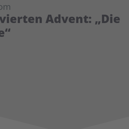
Dom
ierten Advent: „Die
e“