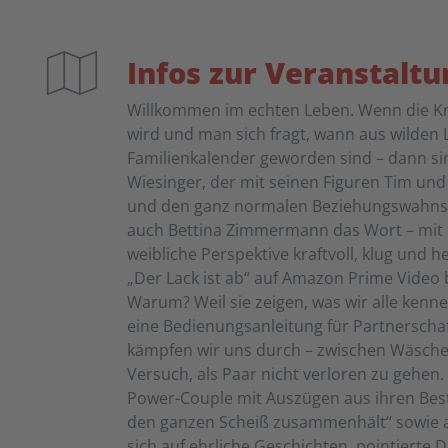
Infos zur Veranstaltu
Willkommen im echten Leben. Wenn die Kni
wird und man sich fragt, wann aus wilden 
Familienkalender geworden sind – dann sin
Wiesinger, der mit seinen Figuren Tim un
und den ganz normalen Beziehungswahnsin
auch Bettina Zimmermann das Wort – mit i
weibliche Perspektive kraftvoll, klug und he
„Der Lack ist ab“ auf Amazon Prime Video 
Warum? Weil sie zeigen, was wir alle ke
eine Bedienungsanleitung für Partnerschaf
kämpfen wir uns durch – zwischen Wäsch
Versuch, als Paar nicht verloren zu gehen.
Power-Couple mit Auszügen aus ihren Bestse
den ganzen Scheiß zusammenhält“ sowie aus
sich auf ehrliche Geschichten, pointierte 