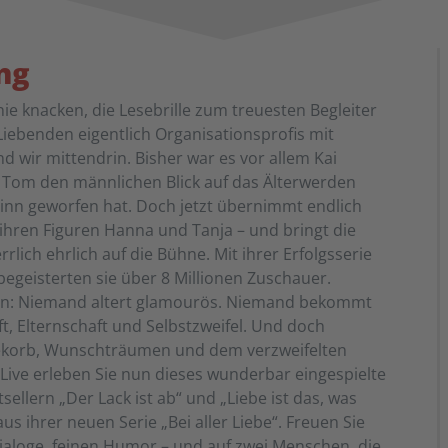
ng
e knacken, die Lesebrille zum treuesten Begleiter
Liebenden eigentlich Organisationsprofis mit
d wir mittendrin. Bisher war es vor allem Kai
d Tom den männlichen Blick auf das Älterwerden
n geworfen hat. Doch jetzt übernimmt endlich
hren Figuren Hanna und Tanja – und bringt die
rrlich ehrlich auf die Bühne. Mit ihrer Erfolgsserie
begeisterten sie über 8 Millionen Zuschauer.
nnen: Niemand altert glamourös. Niemand bekommt
t, Elternschaft und Selbstzweifel. Und doch
ekorb, Wunschträumen und dem verzweifelten
 Live erleben Sie nun dieses wunderbar eingespielte
llern „Der Lack ist ab“ und „Liebe ist das, was
 ihrer neuen Serie „Bei aller Liebe“. Freuen Sie
Dialoge, feinen Humor – und auf zwei Menschen, die