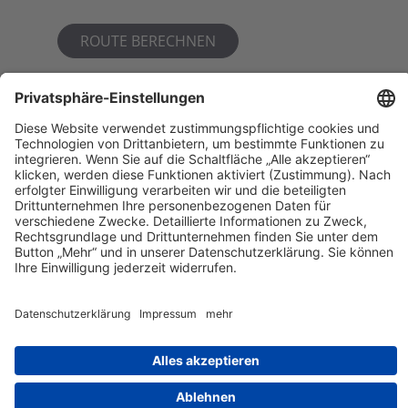
ROUTE BERECHNEN
Verkehrsmittel
Abellio, DB
Veranstaltungsort
Marktplatz Bernburg
Markt 25, 06406 Bernburg
03471 353770
Kontakt
Impressum
Datenschutz