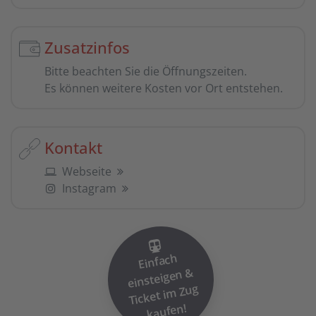
Zusatzinfos
Bitte beachten Sie die Öffnungszeiten.
Es können weitere Kosten vor Ort entstehen.
Kontakt
Webseite
Instagram
Einfach
einsteigen
Ticket i
&
m Zug
kaufen!