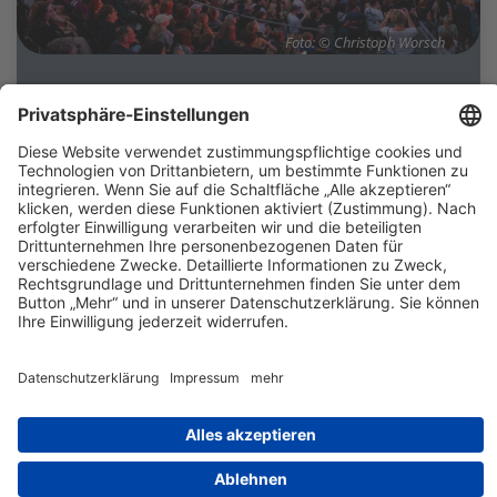
Foto: © Christoph Worsch
14.08.2026
NOUVELLE VAGUE
Theaterhaus Jena
Support: Caro Schaeffler
Kontakt
Impressum
Datenschutz