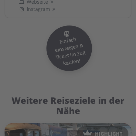
Webseite
Instagram
Einfach
einsteigen
Ticket i
&
m Zug
kaufen!
Weitere Reiseziele in der
Nähe
HIGHLIGHT