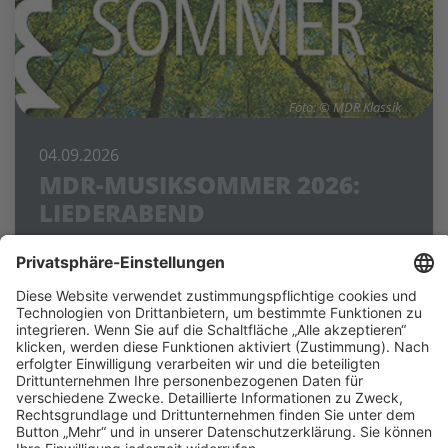
Foto: © MDR Klassik
04.09.2026
MDR-MUSIKSOMMER 2026:
LIEDERABEND
Wartburg
Zum 35. Mal lädt der MDR-Musiksommer unter
dem Motto "Drei Länder. Ein Klang." zu einer
musikalischen Reise durch Sachsen, Sachsen-
Anhalt und Thüringen ein.