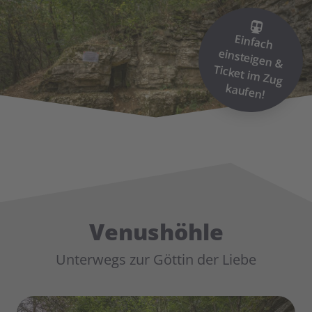
Einfach
einsteigen &
Ticket im
Zug
kaufen!
Venushöhle
Unterwegs zur Göttin der Liebe