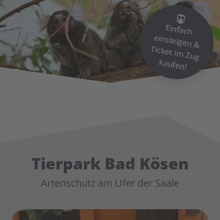
Einfach
einsteigen &
Ticket im
Zug
kaufen!
Tierpark Bad Kösen
Artenschutz am Ufer der Saale