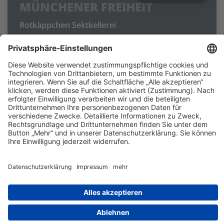
MÜNCHENER FREIHEIT
Rotkäppchen Sektkellerei
Ihre Musik besitzt eine unverwechselbare
Anziehungskraft, die bis heute nichts von ihrer
Faszination verloren hat und Generationen von
Fans begeistert – ein Zauber, der sich besonders
eindrucksvoll bei ihren Live-Konzerten entfaltet.
Kontakt
Impressum
Datenschutz