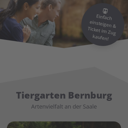
Einfach
einsteigen &
Ticket im
Zug
kaufen!
Tiergarten Bernburg
Artenvielfalt an der Saale