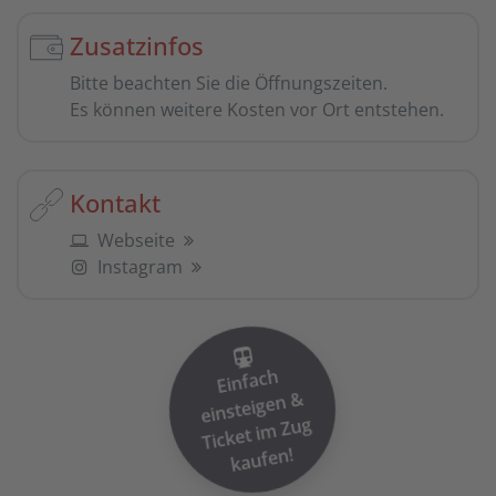
Zusatzinfos
Bitte beachten Sie die Öffnungszeiten.
Es können weitere Kosten vor Ort entstehen.
Kontakt
Webseite
Instagram
Einfach
einsteigen
Ticket i
&
m Zug
kaufen!