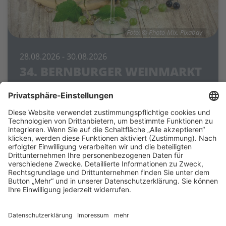
Foto: © Photo-Mix, Pixabay
28.08.2026
- 30.08.2026
34. BERNBURGER WEINMARKT
Marktplatz Bernburg
Vom 28. bis 30. August 2026 verspricht das Fest
auf dem Markt in der Talstadt wieder ein
vielfältiges Unterhaltungsprogramm für Jung
und Alt