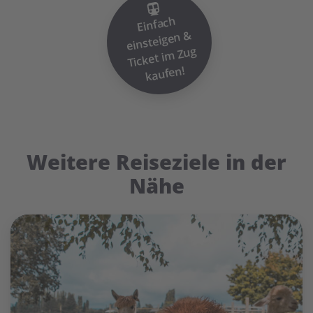
Einfach
einsteigen
Ticket i
&
m Zug
kaufen!
Weitere Reiseziele in der
Nähe