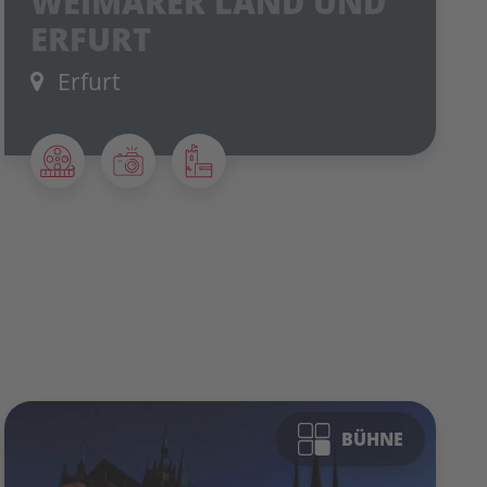
WEIMARER LAND UND
ERFURT
Erfurt
BÜHNE