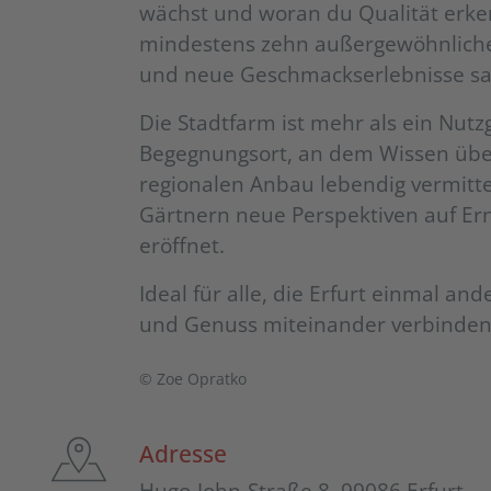
wächst und woran du Qualität erke
mindestens zehn außergewöhnliche
und neue Geschmackserlebnisse s
Die Stadtfarm ist mehr als ein Nutzg
Begegnungsort, an dem Wissen über
regionalen Anbau lebendig vermittel
Gärtnern neue Perspektiven auf Er
eröffnet.
Ideal für alle, die Erfurt einmal a
und Genuss miteinander verbinde
© Zoe Opratko
Adresse
Hugo-John-Straße 8, 99086 Erfurt