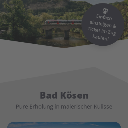
Einfach
einsteigen &
Ticket im
Zug
kaufen!
Bad Kösen
Pure Erholung in malerischer Kulisse